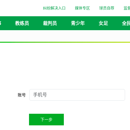
纠纷解决入口
媒体专区
球员自荐
监
事
教练员
裁判员
青少年
女足
全
账号